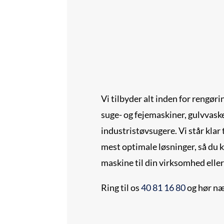
Vi tilbyder alt inden for rengø
suge- og fejemaskiner, gulvvas
industristøvsugere. Vi står klar 
mest optimale løsninger, så du k
maskine til din virksomhed eller
Ring til os
40 81 16 80
og hør n