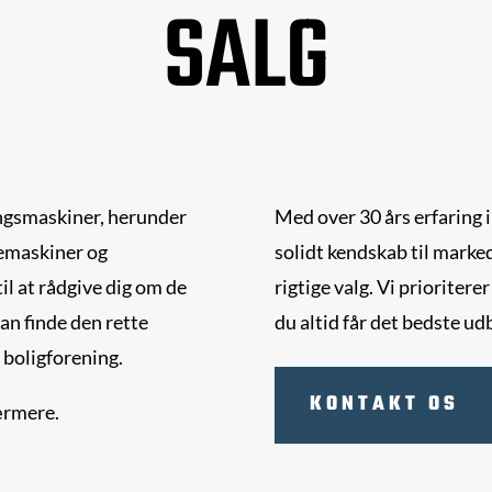
SALG
ringsmaskiner, herunder
Med over 30 års erfaring 
kemaskiner og
solidt kendskab til marked
til at rådgive dig om de
rigtige valg. Vi prioritere
an finde den rette
du altid får det bedste udb
 boligforening.
KONTAKT OS
ærmere.