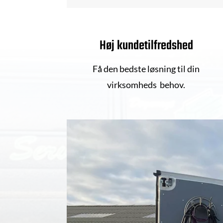
Høj kundetilfredshed
Få den bedste løsning til din
virksomheds behov.